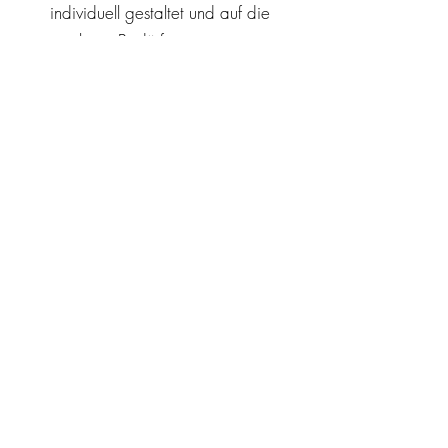
individuell gestaltet und auf die
jeweiligen Bedürfnisse angepasst.
Die Ausbildung findet in Modulen
statt (Präsenz und Online), mit
Aufgaben
für zu Hause und Begleitung
zwischen den Modulen.
Bei Bedarf werden auch Elemente
aus der Achtsamkeit und dem
Selbstmitgefühl mit eingebunden, um
ein nachhaltiges Fundament zu
schaffen.